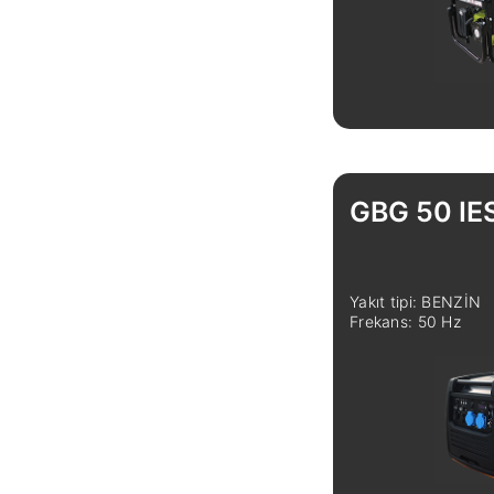
GBG 50 IE
Yakıt tipi: BENZİN
Frekans: 50 Hz