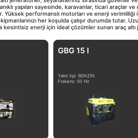
tı jeneratörler, seyahatleriniz sırasında güvenilir ve
klı yapıları sayesinde, karavanlar, ticari araçlar ve m
r. Yüksek performanslı motorları ve enerji verimliliği i
 ekipmanlarınızı her koşulda çalışır durumda tutar. 
da kesintisiz enerji için ideal çözümler sunan araç alt
GBG 15 I
Yakıt tipi: BENZİN
Frekans: 50 Hz