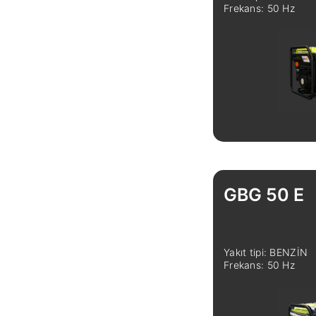
Frekans: 50 Hz
GBG 50 E
Yakıt tipi: BENZİN
Frekans: 50 Hz