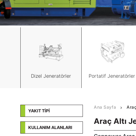
Kalite Belgeleri
tüel
Teknik Dokümanlar
S
tişim
Dizel Jeneratörler
Portatif Jeneratörler
Ana Sayfa
Araç
YAKIT TİPİ
Araç Altı 
DİZEL
KULLANIM ALANLARI
BENZİNLİ