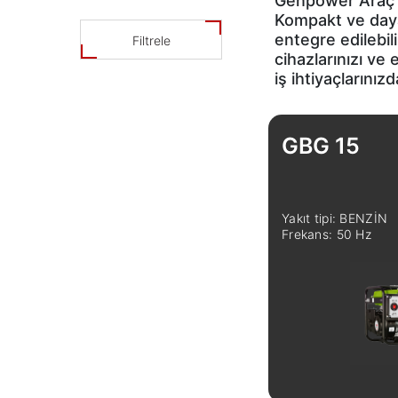
Genpower Araç al
Araç Altı Jeneratörler
Kompakt ve dayanı
entegre edilebili
Filtrele
Ev Tipi Jeneratörler
cihazlarınızı ve
iş ihtiyaçlarınız
Kamp ve Karavan Tipi
Jeneratörler
GBG 15
Yakıt tipi: BENZİN
Frekans: 50 Hz