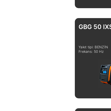
Linkedin
Facebook
GBG 50 IX
Instagram
Twitter
Yakıt tipi: BENZİN
Frekans: 50 Hz