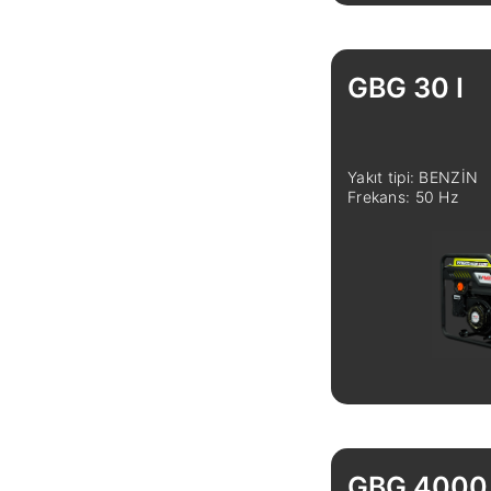
GBG 30 I
Yakıt tipi: BENZİN
Frekans: 50 Hz
GBG 4000