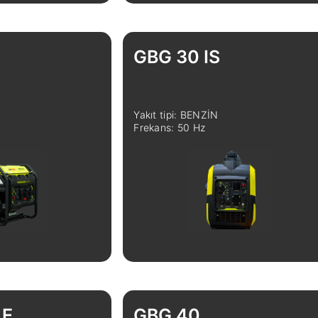
GBG 30 IS
Yakıt tipi: BENZİN
Frekans: 50 Hz
 E
GBG 40