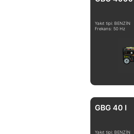
Yakıt tipi: BENZİN
Frekans: 50 Hz
GBG 40 I
Yakıt tipi: BENZİN