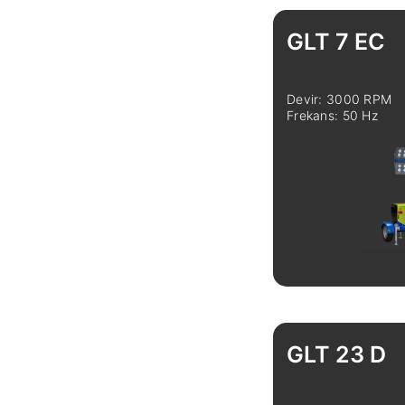
GLT 7 EC
Devir: 3000 RPM
Frekans: 50 Hz
İncele
GLT 23 D