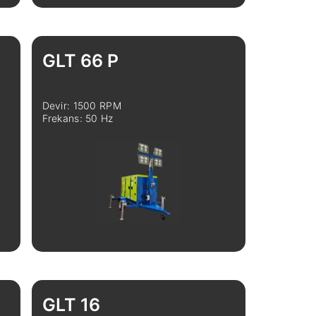
İncele
Karşılaştır
GLT 66 P
Devir: 1500 RPM
Frekans: 50 Hz
İncele
Karşılaştır
GLT 16