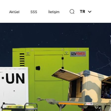
TR
Aktüel
SSS
İletişim
×