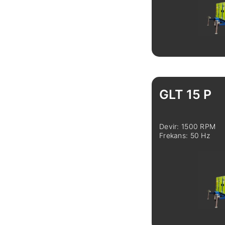
İncele
GLT 15 P
Devir: 1500 RPM
Frekans: 50 Hz