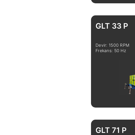
İncele
GLT 33 P
Devir: 1500 RPM
Frekans: 50 Hz
İncele
GLT 71 P