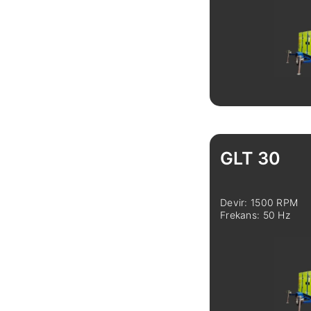
Linkedin
Facebook
Instagram
Twitter
İncele
GLT 30
Devir: 1500 RPM
Frekans: 50 Hz