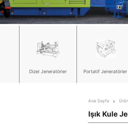
Kalite Belgeleri
tüel
Teknik Dokümanlar
S
tişim
Dizel Jeneratörler
Portatif Jeneratörler
Ana Sayfa
Ürün
Işık Kule J