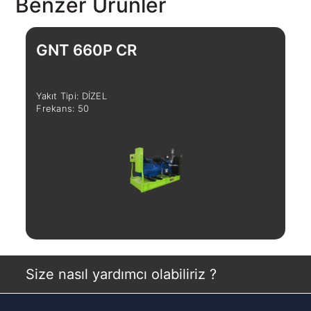
Benzer Ürünler
GNT 660P CR
G
Yakıt Tipi: DİZEL
Yak
Frekans: 50
Fre
İncele
Size nasıl yardımcı olabiliriz ?