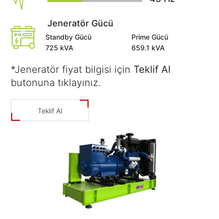
Kalite
Işık
Çözümleri
Belgeleri
Kule
Satış
Telekom
Jeneratör Gücü
Sonrası
Jeneratörleri
Teknik
Çözümleri
Hizmetler
Standby Gücü
Prime Gücü
Dokümanlar
Alternatörler
Kojenerasyon
725
kVA
659.1
kVA
&
Trijenerasyon
*Jeneratör fiyat bilgisi için
Teklif Al
Sismik
TR
butonuna tıklayınız.
Jeneratör
Çözümleri
EN
Teklif Al
Uzaktan
İzleme,
|
Kontrol
FR
ve
Bulut
|
Sistemi
Güç
РУС
Hesaplama
-
العربية
Kva
Hesaplama