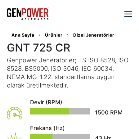
×
Ana Sayfa
Ürünler
Dizel Jeneratörler
Kurumsal
GNT 725 CR
Değerlerimiz
Genpower Jeneratörler; TS ISO 8528, ISO
Ürünler
8528, BS5000, ISO 3046, IEC 60034,
Genpower
Hakkında
NEMA MG-1.22. standartlarına uygun
Dizel
Çözümlerimiz
Sayılarla
olarak üretilmektedir.
Jeneratörler
Genpower
Portatif
Hibrit
Satış
Kalite
Jeneratörler
Devir (RPM)
Çözümler
Politikamız
Kaynak
Aktüel
1500
RPM
Senkron
Sosyal
Jeneratörleri
Sistemler
SSS
Sorumluluk
Su
Frekans (Hz)
Veri
Kariyer
İletişim
Pompaları
Merkezi
45
Hz