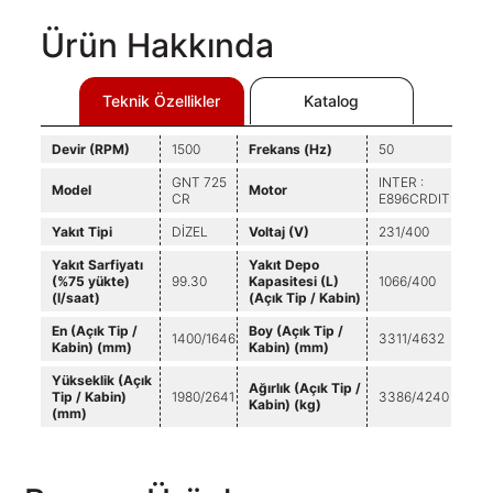
Ürün Hakkında
Teknik Özellikler
Katalog
Devir (RPM)
1500
Frekans (Hz)
50
GNT 725
INTER :
Model
Motor
CR
E896CRDIT
Yakıt Tipi
DİZEL
Voltaj (V)
231/400
Yakıt Sarfiyatı
Yakıt Depo
(%75 yükte)
99.30
Kapasitesi (L)
1066/400
(l/saat)
(Açık Tip / Kabin)
En (Açık Tip /
Boy (Açık Tip /
1400/1646
3311/4632
Kabin) (mm)
Kabin) (mm)
Yükseklik (Açık
Ağırlık (Açık Tip /
Tip / Kabin)
1980/2641
3386/4240
Kabin) (kg)
(mm)