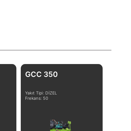
GCC 350
Yakıt Tipi: DİZEL
Frekans: 50