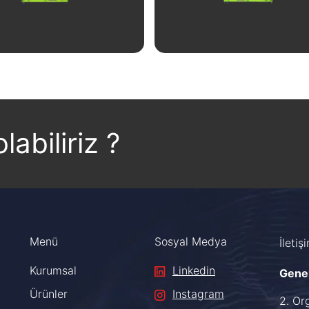
İncele
İncele
labiliriz ?
Menü
Sosyal Medya
İletiş
Kurumsal
Linkedin
Gene
Ürünler
Instagram
2. Or