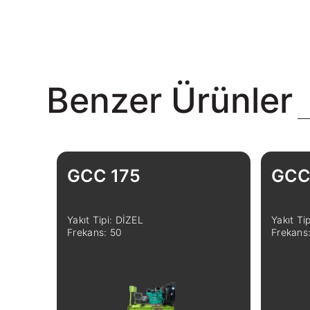
Benzer Ürünler
GCC 175
GCC
Yakıt Tipi: DİZEL
Yakıt Ti
Frekans: 50
Frekans
Linkedin
Facebook
Instagram
Twitter