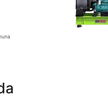
nuna
da