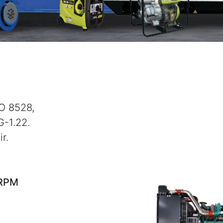
O 8528,
-1.22.
r.
RPM