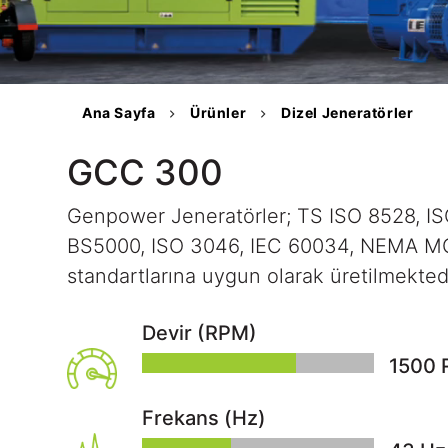
Kalite Belgeleri
tüel
Teknik Dokümanlar
S
Ana Sayfa
Ürünler
Dizel Jeneratörler
GCC 300
tişim
Genpower Jeneratörler; TS ISO 8528, IS
BS5000, ISO 3046, IEC 60034, NEMA MG
standartlarına uygun olarak üretilmektedi
Devir (RPM)
1500
Frekans (Hz)