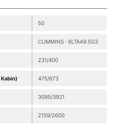
50
CUMMINS : 6LTAA9.5G3
231/400
/ Kabin)
475/673
3095/3921
2159/2600