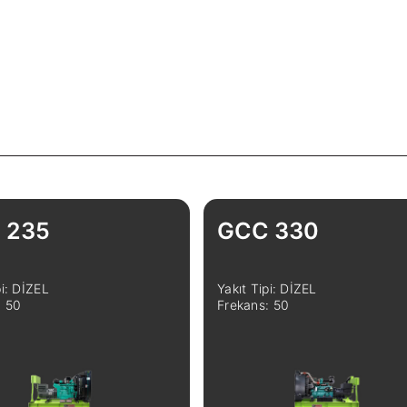
 235
GCC 330
pi: DİZEL
Yakıt Tipi: DİZEL
: 50
Frekans: 50