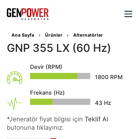
×
Ana Sayfa
Ürünler
Alternatörler
Kurumsal
GNP 355 LX (60 Hz)
Değerlerimiz
Ürünler
Devir (RPM)
Genpower
Hakkında
1800
RPM
Dizel
Çözümlerimiz
Sayılarla
Jeneratörler
Genpower
Frekans (Hz)
Portatif
Hibrit
Satış
Kalite
Jeneratörler
44
Hz
Çözümler
Politikamız
Kaynak
Aktüel
Senkron
Sosyal
Jeneratörleri
*Jeneratör fiyat bilgisi için
Teklif Al
Sistemler
SSS
Sorumluluk
Su
butonuna tıklayınız.
Veri
Kariyer
İletişim
Pompaları
Merkezi