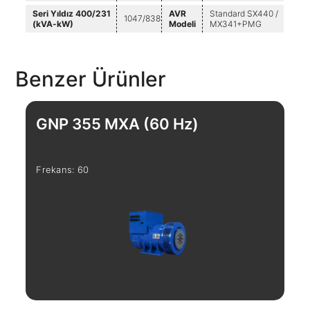
Seri Yıldız 400/231
AVR
Standard SX440 /
1047/838
(kVA-kW)
Modeli
MX341+PMG
Benzer Ürünler
GNP 355 MXA (60 Hz)
G
Frekans: 60
Fre