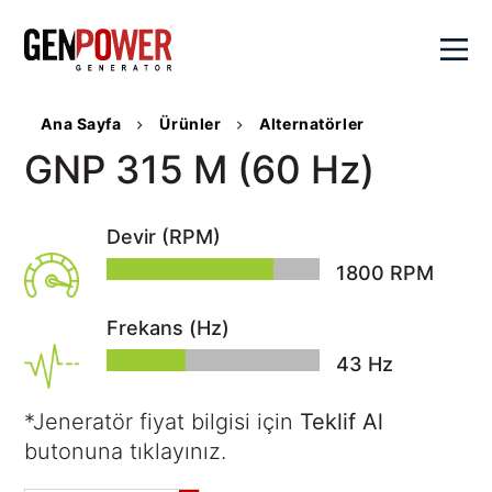
×
Ana Sayfa
Ürünler
Alternatörler
Kurumsal
GNP 315 M (60 Hz)
Değerlerimiz
Ürünler
Devir (RPM)
Genpower
Hakkında
1800
RPM
Dizel
Çözümlerimiz
Sayılarla
Jeneratörler
Genpower
Frekans (Hz)
Portatif
Hibrit
Satış
Kalite
Jeneratörler
44
Hz
Çözümler
Politikamız
Kaynak
Aktüel
Senkron
Sosyal
Jeneratörleri
*Jeneratör fiyat bilgisi için
Teklif Al
Sistemler
SSS
Sorumluluk
Su
butonuna tıklayınız.
Veri
Kariyer
İletişim
Pompaları
Merkezi