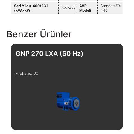
Seri Yıldız 400/231
AVR
Standart SX
527/422
(kVA-kW)
Modeli
440
Benzer Ürünler
GNP 270 LXA (60 Hz)
G
Frekans: 60
Fre