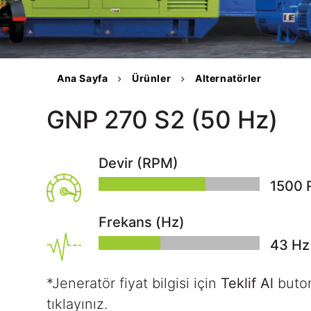
Kalite Belgeleri
tüel
Teknik Dokümanlar
S
Ana Sayfa
Ürünler
Alternatörler
GNP 270 S2 (50 Hz)
tişim
Devir (RPM)
1500
Frekans (Hz)
50
Hz
*Jeneratör fiyat bilgisi için
Teklif Al
buto
tıklayınız.