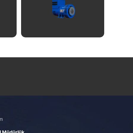
İncele
im
l Müdürlük