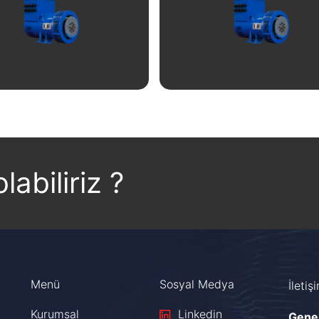
İncele
İncele
labiliriz ?
Menü
Sosyal Medya
İletiş
Kurumsal
Linkedin
Gene