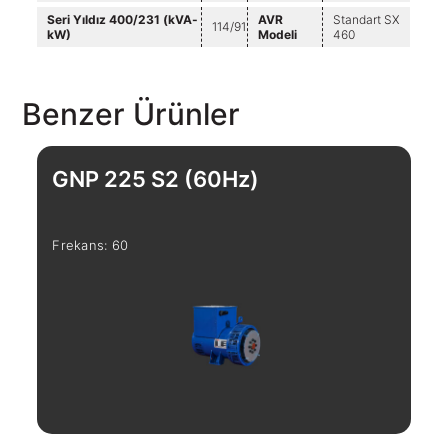
Seri Yıldız 400/231 (kVA-
AVR
Standart SX
114/91
kW)
Modeli
460
Benzer Ürünler
GNP 225 S2 (60Hz)
G
Frekans: 60
Fre