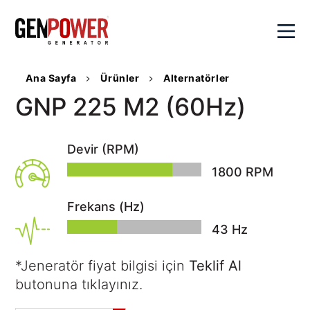
×
Ana Sayfa
Ürünler
Alternatörler
Kurumsal
GNP 225 M2 (60Hz)
Değerlerimiz
Ürünler
Devir (RPM)
Genpower
Hakkında
1800
RPM
Dizel
Çözümlerimiz
Sayılarla
Jeneratörler
Genpower
Frekans (Hz)
Portatif
Hibrit
Satış
Kalite
Jeneratörler
44
Hz
Çözümler
Politikamız
Kaynak
Aktüel
Senkron
Sosyal
Jeneratörleri
*Jeneratör fiyat bilgisi için
Teklif Al
Sistemler
SSS
Sorumluluk
Su
butonuna tıklayınız.
Veri
Kariyer
İletişim
Pompaları
Merkezi