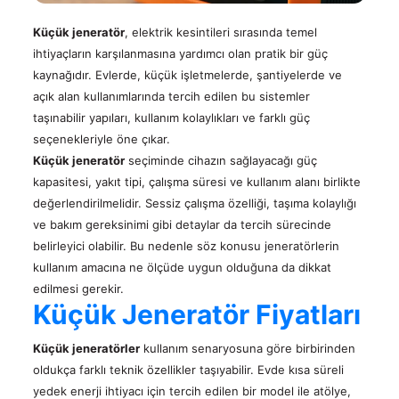
Kalite
Işık
Çözümleri
Belgeleri
Kule
Satış
Telekom
Küçük jeneratör
, elektrik kesintileri sırasında temel
Jeneratörleri
Sonrası
Teknik
Çözümleri
ihtiyaçların karşılanmasına yardımcı olan pratik bir güç
Hizmetler
Alternatörler
Dokümanlar
Kojenerasyon
kaynağıdır. Evlerde, küçük işletmelerde, şantiyelerde ve
&
açık alan kullanımlarında tercih edilen bu sistemler
Trijenerasyon
taşınabilir yapıları, kullanım kolaylıkları ve farklı güç
Sismik
seçenekleriyle öne çıkar.
TR
Jeneratör
Küçük jeneratör
seçiminde cihazın sağlayacağı güç
Çözümleri
kapasitesi, yakıt tipi, çalışma süresi ve kullanım alanı birlikte
Uzaktan
EN
değerlendirilmelidir. Sessiz çalışma özelliği, taşıma kolaylığı
İzleme,
|
ve bakım gereksinimi gibi detaylar da tercih sürecinde
Kontrol
ve
belirleyici olabilir. Bu nedenle söz konusu jeneratörlerin
FR
Bulut
kullanım amacına ne ölçüde uygun olduğuna da dikkat
Sistemi
|
edilmesi gerekir.
Güç
Küçük Jeneratör Fiyatları
РУС
Hesaplama
-
Küçük jeneratörler
kullanım senaryosuna göre birbirinden
Kva
العربية
Hesaplama
oldukça farklı teknik özellikler taşıyabilir. Evde kısa süreli
yedek enerji ihtiyacı için tercih edilen bir model ile atölye,