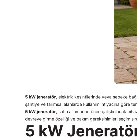
Kalite Belgeleri
tüel
Teknik Dokümanlar
S
tişim
5 kW jeneratör
, elektrik kesintilerinde veya şebeke bağl
şantiye ve tarımsal alanlarda kullanım ihtiyacına göre terci
5 kW jeneratör
, satın alınmadan önce çalıştırılacak ciha
devreye girme özelliği ve bakım gereksinimleri seçim sıra
5 kW Jeneratör 