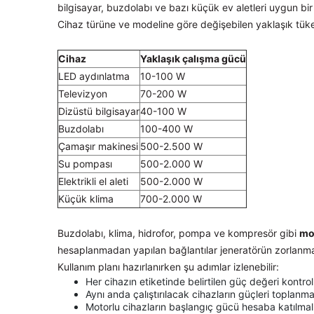
bilgisayar, buzdolabı ve bazı küçük ev aletleri uygun bir 
Cihaz türüne ve modeline göre değişebilen yaklaşık tüketi
Cihaz
Yaklaşık çalışma gücü
LED aydınlatma
10-100 W
Televizyon
70-200 W
Dizüstü bilgisayar
40-100 W
Buzdolabı
100-400 W
Çamaşır makinesi
500-2.500 W
Su pompası
500-2.000 W
Elektrikli el aleti
500-2.000 W
Küçük klima
700-2.000 W
Buzdolabı, klima, hidrofor, pompa ve kompresör gibi
mo
hesaplanmadan yapılan bağlantılar jeneratörün zorlanmas
Kullanım planı hazırlanırken şu adımlar izlenebilir:
Her cihazın etiketinde belirtilen güç değeri kontrol 
Aynı anda çalıştırılacak cihazların güçleri toplanmal
Motorlu cihazların başlangıç gücü hesaba katılmalı