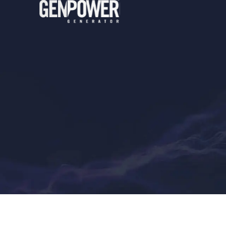
Copyright
Genpower Jeneratör
’e
aittir.