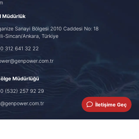
im
l Müdürlük
ganize Sanayi Bölgesi 2010 Caddesi No: 18
li-Sincan/Ankara, Türkiye
90 312 641 32 22
ower@genpower.com.tr
Bölge Müdürlüğü
90 (532) 257 92 29
u@genpower.com.tr
İletişime Geç