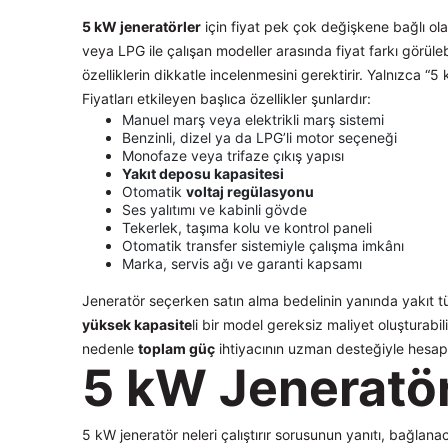
5 kW jeneratörler
için fiyat pek çok değişkene bağlı olar
veya LPG ile çalışan modeller arasında fiyat farkı görüleb
özelliklerin dikkatle incelenmesini gerektirir. Yalnızca “
Fiyatları etkileyen başlıca özellikler şunlardır:
Manuel marş veya elektrikli marş sistemi
Benzinli, dizel ya da LPG’li motor seçeneği
Monofaze veya trifaze çıkış yapısı
Yakıt deposu kapasitesi
Otomatik
voltaj regülasyonu
Ses yalıtımı ve kabinli gövde
Tekerlek, taşıma kolu ve kontrol paneli
Otomatik transfer sistemiyle çalışma imkânı
Marka, servis ağı ve garanti kapsamı
Jeneratör seçerken satın alma bedelinin yanında yakıt tü
yüksek kapasite
li bir model gereksiz maliyet oluşturabi
nedenle
toplam güç
ihtiyacının uzman desteğiyle hesap
5 kW Jeneratör 
5 kW jeneratör neleri çalıştırır sorusunun yanıtı, bağlana