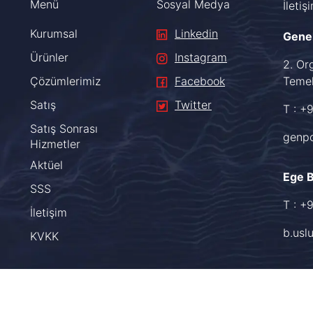
Menü
Sosyal Medya
İletiş
Kurumsal
Linkedin
Gene
Ürünler
Instagram
2. Or
Çözümlerimiz
Facebook
Temel
Satış
Twitter
T : +
Satış Sonrası
genp
Hizmetler
Aktüel
Ege 
SSS
T : +
İletişim
b.usl
KVKK