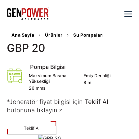
×
Ana Sayfa
Ürünler
Su Pompaları
Kurumsal
GBP 20
Değerlerimiz
Ürünler
Pompa Bilgisi
Genpower
Hakkında
Maksimum Basma
Emiş Derinliği
Dizel
Yüksekliği
Çözümlerimiz
8 m
Sayılarla
Jeneratörler
26 mms
Genpower
Portatif
Hibrit
Satış
Kalite
Jeneratörler
*Jeneratör fiyat bilgisi için
Teklif Al
Çözümler
Politikamız
butonuna tıklayınız.
Kaynak
Aktüel
Senkron
Sosyal
Jeneratörleri
Sistemler
SSS
Sorumluluk
Su
Teklif Al
Veri
Kariyer
İletişim
Pompaları
Merkezi