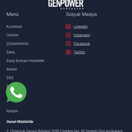
Menü
Sosyal Medya
Kurumsal
Linkedin
Ürünler
Instagram
Çözümlerimiz
Facebook
Satış
Twitter
Satış Sonrası Hizmetler
Aktüel
SSS
İletişim
KVKK
İletişim
Genel Müdürlük
2. Organize Sanayi Bölgesi 2010 Caddesi No: 18 Temelli-Sincan/Ankara,