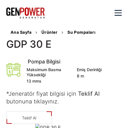
×
Ana Sayfa
Ürünler
Su Pompaları
Kurumsal
GDP 30 E
Değerlerimiz
Ürünler
Pompa Bilgisi
Genpower
Hakkında
Maksimum Basma
Emiş Derinliği
Dizel
Yüksekliği
Çözümlerimiz
8 m
Sayılarla
Jeneratörler
13 mms
Genpower
Portatif
Hibrit
Satış
Kalite
Jeneratörler
*Jeneratör fiyat bilgisi için
Teklif Al
Çözümler
Politikamız
butonuna tıklayınız.
Kaynak
Aktüel
Senkron
Sosyal
Jeneratörleri
Sistemler
SSS
Sorumluluk
Su
Teklif Al
Veri
Kariyer
İletişim
Pompaları
Merkezi