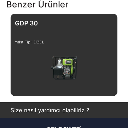
Benzer Ürünler
GDP 30
G
Yakıt Tipi: DİZEL
Yak
İncele
Size nasıl yardımcı olabiliriz ?