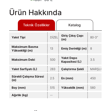
Kalite
Işık
Çözümleri
Belgeleri
Kule
Satış
Telekom
Ürün Hakkında
Sonrası
Jeneratörleri
Teknik
Çözümleri
Hizmetler
Dokümanlar
Alternatörler
Kojenerasyon
Teknik Özellikler
Katalog
&
Trijenerasyon
Giriş Çıkış Çapı
Yakıt Tipi
DİZEL
80-3"
(m)
Sismik
TR
Jeneratör
Maksimum Basma
13
Emiş Derinliği (m)
8
Çözümleri
Yüksekliği (m)
EN
Uzaktan
Yakıt Depo
Maksimum Debi
500
3.5
Kapasitesi (L)
İzleme,
|
Kontrol
Yakıt Sarfiyatı (L)
283
Çalıştırma Şekli
MARŞLI
FR
ve
Sürekli Çalışma Süresi
Bulut
2.5
En (mm)
450
(H)
|
Sistemi
Boy (mm)
515
Yükseklik (mm)
560
Güç
РУС
Hesaplama
Ağırlık (kg)
--
-
العربية
Kva
Hesaplama