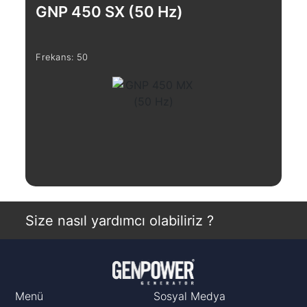
GNP 450 SX (50 Hz)
G
Frekans: 50
Fre
İncele
Size nasıl yardımcı olabiliriz ?
Menü
Sosyal Medya