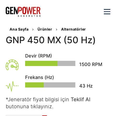
×
Ana Sayfa
Ürünler
Alternatörler
Kurumsal
GNP 450 MX (50 Hz)
Değerlerimiz
Ürünler
Devir (RPM)
Genpower
Hakkında
1500
RPM
Dizel
Çözümlerimiz
Sayılarla
Jeneratörler
Genpower
Frekans (Hz)
Portatif
Hibrit
Satış
Kalite
Jeneratörler
44
Hz
Çözümler
Politikamız
Kaynak
Aktüel
Senkron
Sosyal
Jeneratörleri
*Jeneratör fiyat bilgisi için
Teklif Al
Sistemler
SSS
Sorumluluk
Su
butonuna tıklayınız.
Veri
Kariyer
İletişim
Pompaları
Merkezi