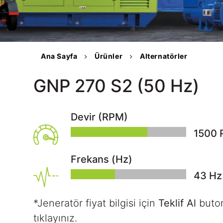
Kalite Belgeleri
tüel
Teknik Dokümanlar
S
Ana Sayfa
Ürünler
Alternatörler
GNP 270 S2 (50 Hz)
tişim
Devir (RPM)
1500
Frekans (Hz)
50
Hz
*Jeneratör fiyat bilgisi için
Teklif Al
buto
tıklayınız.