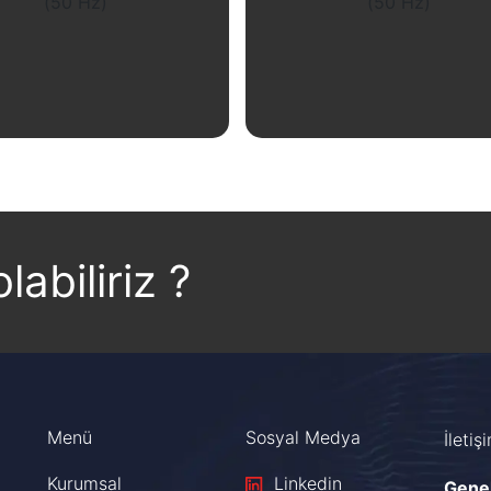
İncele
İncele
labiliriz ?
Menü
Sosyal Medya
İletiş
Kurumsal
Linkedin
Gene