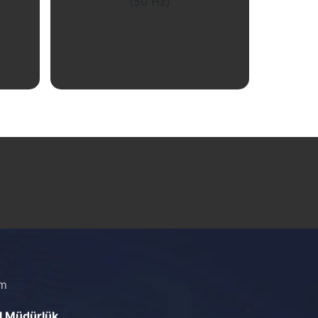
İncele
im
l Müdürlük