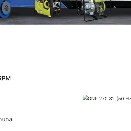
RPM
nuna