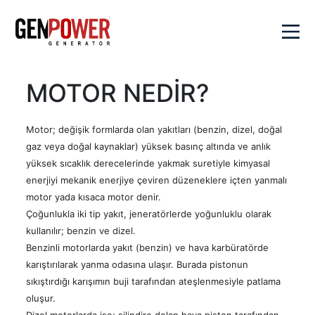
×
MOTOR NEDİR?
Kurumsal
Motor; değişik formlarda olan yakıtları (benzin, dizel, doğal
Değerlerimiz
Ürünler
gaz veya doğal kaynaklar) yüksek basınç altında ve anlık
Genpower
yüksek sıcaklık derecelerinde yakmak suretiyle kimyasal
Hakkında
Dizel
enerjiyi mekanik enerjiye çeviren düzeneklere içten yanmalı
Çözümlerimiz
Sayılarla
Jeneratörler
motor yada kısaca motor denir.
Genpower
Portatif
Çoğunlukla iki tip yakıt, jeneratörlerde yoğunluklu olarak
Hibrit
Satış
Kalite
Jeneratörler
kullanılır; benzin ve dizel.
Çözümler
Politikamız
Benzinli motorlarda yakıt (benzin) ve hava karbüratörde
Kaynak
Aktüel
Senkron
Sosyal
Jeneratörleri
karıştırılarak yanma odasına ulaşır. Burada pistonun
Sistemler
SSS
Sorumluluk
sıkıştırdığı karışımın buji tarafından ateşlenmesiyle patlama
Su
Veri
Kariyer
İletişim
Pompaları
oluşur.
Merkezi