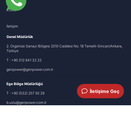
İletişim
KVKK
İletişim
Genel Müdürlük
2. Organize Sanayi Bölgesi 2010 Caddesi No: 18 Temelli-Sincan/Ankara,
Türkiye
T : +90 312 641 32 22
genpower@genpower.com.tr
Ege Bölge Müdürlüğü
İletişime Geç
T : +90 (532) 257 92 29
b.uslu@genpower.com.tr
Copyright
Genpower Jeneratör
’e aittir.