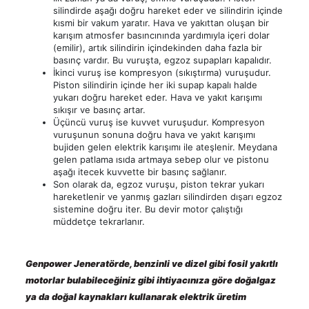
silindirde aşağı doğru hareket eder ve silindirin içinde
kısmi bir vakum yaratır. Hava ve yakıttan oluşan bir
karışım atmosfer basıncınında yardımıyla içeri dolar
(emilir), artık silindirin içindekinden daha fazla bir
basınç vardır. Bu vuruşta, egzoz supapları kapalıdır.
İkinci vuruş ise kompresyon (sıkıştırma) vuruşudur.
Piston silindirin içinde her iki supap kapalı halde
yukarı doğru hareket eder. Hava ve yakıt karışımı
sıkışır ve basınç artar.
Üçüncü vuruş ise kuvvet vuruşudur. Kompresyon
vuruşunun sonuna doğru hava ve yakıt karışımı
bujiden gelen elektrik karışımı ile ateşlenir. Meydana
gelen patlama ısıda artmaya sebep olur ve pistonu
aşağı itecek kuvvette bir basınç sağlanır.
Son olarak da, egzoz vuruşu, piston tekrar yukarı
hareketlenir ve yanmış gazları silindirden dışarı egzoz
sistemine doğru iter. Bu devir motor çalıştığı
müddetçe tekrarlanır.
Genpower Jeneratörde, benzinli ve dizel gibi fosil yakıtlı
motorlar bulabileceğiniz gibi ihtiyacınıza göre doğalgaz
ya da doğal kaynakları kullanarak elektrik üretim