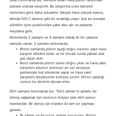
Dizel motorlarda ise; silindire dolan hava piston tarafından
Kalite
Işık
Çözümleri
yüksek oranda sıkıştırılır. Bu sıkıştırma oranı benzinli
Belgeleri
Kule
Satış
Telekom
Sonrası
Jeneratörleri
motorlara göre daha yüksektir. Sıkışan hava yüksek basınç
Teknik
Çözümleri
Hizmetler
altında 500 C derece gibi bir sıcaklığa ulaşır. İşte bu esnada
Dokümanlar
Alternatörler
Kojenerasyon
silindirin içine püskürtülen yakıt alev alır ve patlama
&
meydana gelir.
Trijenerasyon
Motorlarda 2 zamanlı ve 4 zamanlı olarak iki tür çalışma
Sismik
TR
metodu vardır. 2 zamanlı motorlarda;
Jeneratör
Birinci zamanda piston aşağı doğru inerken yakıt hava
Çözümleri
karışımı silindire dolar ve bir önceki turda yakılan atık
EN
gaz dışarı atılır.
Uzaktan
İkinci zamanda piston yukarı doğru çıkar ve hava yakıt
İzleme,
|
karışımını sıkıştırır pistonun en üst seviyeye
Kontrol
gelmesiyle buji ateşleme yapar ve hava yakıt
FR
ve
karışımını ateşleyerek enerjiye çevirir. Motor çalıştığı
Bulut
sürece bu devinim devam eder.
|
Sistemi
Dört zamanlı motorlarda ise; "Dört zaman"ın anlamı, bir
Güç
РУС
dönüş sağlamak için motorun ihtiyacı olan dört piston
Hesaplama
hareketidir. Bir dönüş için krankın iki tam tur yapması
-
العربية
Kva
gerekir.
Hesaplama
İlk zaman ya da vuruş; emme vuruşudur. Piston