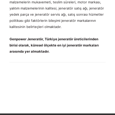
Kalite
Işık
Çözümleri
malzemelerin mukavemeti, teslim süreleri, motor markası,
Belgeleri
Kule
Satış
yalıtım malzemelerinin kalitesi, jeneratör satış ağı, jeneratör
Telekom
Sonrası
Jeneratörleri
yedek parça ve jeneratör servis ağı, satış sonrası hizmetler
Teknik
Çözümleri
Hizmetler
Dokümanlar
Alternatörler
politikası gibi faktörlerin bileşimi jeneratör markalarının
Kojenerasyon
kalitesinin belirteçleri olmaktadır.
&
Trijenerasyon
Genpower Jeneratör, Türkiye jeneratör üreticilerinden
Sismik
TR
birisi olarak, küresel ölçekte en iyi jeneratör markaları
Jeneratör
arasında yer almaktadır.
Çözümleri
EN
Uzaktan
İzleme,
|
Kontrol
FR
ve
Bulut
|
Sistemi
Güç
РУС
Hesaplama
-
العربية
Kva
Hesaplama