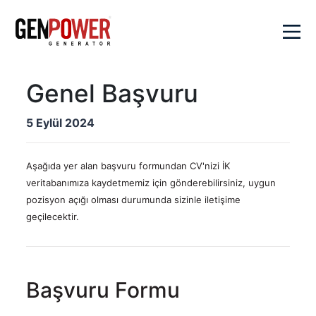
×
Genel Başvuru
Kurumsal
5 Eylül 2024
Değerlerimiz
Ürünler
Genpower
Aşağıda yer alan başvuru formundan CV'nizi İK
Hakkında
Dizel
veritabanımıza kaydetmemiz için gönderebilirsiniz, uygun
Çözümlerimiz
Sayılarla
Jeneratörler
pozisyon açığı olması durumunda sizinle iletişime
Genpower
Portatif
geçilecektir.
Hibrit
Kalite
Satış
Jeneratörler
Çözümler
Politikamız
Kaynak
Aktüel
Senkron
Sosyal
Jeneratörleri
Sistemler
SSS
Sorumluluk
Su
Başvuru Formu
Veri
Kariyer
Pompaları
İletişim
Merkezi