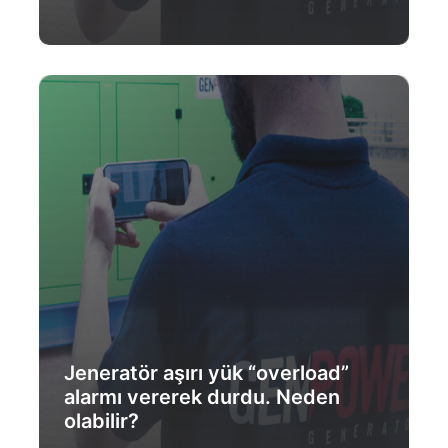
Daha Fazlası
Jeneratör aşırı yük “overload”
alarmı vererek durdu. Neden
olabilir?