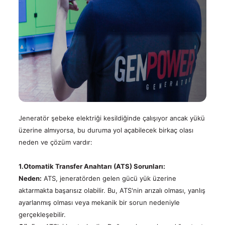
Kalite
Işık
Çözümleri
Belgeleri
Kule
Satış
Telekom
Jeneratörleri
Sonrası
Teknik
Çözümleri
Hizmetler
Alternatörler
Dokümanlar
Kojenerasyon
&
Trijenerasyon
Sismik
TR
Jeneratör
Çözümleri
Uzaktan
EN
Jeneratör şebeke elektriği kesildiğinde çalışıyor ancak yükü
İzleme,
|
Kontrol
üzerine almıyorsa, bu duruma yol açabilecek birkaç olası
ve
neden ve çözüm vardır:
FR
Bulut
Sistemi
|
1.Otomatik Transfer Anahtarı (ATS) Sorunları:
Güç
РУС
Neden:
ATS, jeneratörden gelen gücü yük üzerine
Hesaplama
-
aktarmakta başarısız olabilir. Bu, ATS'nin arızalı olması, yanlış
Kva
ayarlanmış olması veya mekanik bir sorun nedeniyle
العربية
Hesaplama
gerçekleşebilir.