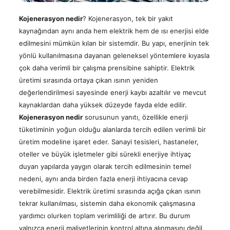
Kalite
Işık
Çözümleri
Belgeleri
Kule
Satış
Telekom
Kojenerasyon nedir
? Kojenerasyon, tek bir yakıt
Jeneratörleri
Sonrası
Teknik
Çözümleri
kaynağından aynı anda hem elektrik hem de ısı enerjisi elde
Hizmetler
Alternatörler
Dokümanlar
Kojenerasyon
edilmesini mümkün kılan bir sistemdir. Bu yapı, enerjinin tek
&
yönlü kullanılmasına dayanan geleneksel yöntemlere kıyasla
Trijenerasyon
çok daha verimli bir çalışma prensibine sahiptir. Elektrik
Sismik
üretimi sırasında ortaya çıkan ısının yeniden
TR
Jeneratör
değerlendirilmesi sayesinde enerji kaybı azaltılır ve mevcut
Çözümleri
kaynaklardan daha yüksek düzeyde fayda elde edilir.
Uzaktan
EN
Kojenerasyon nedir
sorusunun yanıtı, özellikle enerji
İzleme,
|
tüketiminin yoğun olduğu alanlarda tercih edilen verimli bir
Kontrol
ve
üretim modeline işaret eder. Sanayi tesisleri, hastaneler,
FR
Bulut
oteller ve büyük işletmeler gibi sürekli enerjiye ihtiyaç
Sistemi
|
duyan yapılarda yaygın olarak tercih edilmesinin temel
Güç
nedeni, aynı anda birden fazla enerji ihtiyacına cevap
РУС
Hesaplama
verebilmesidir. Elektrik üretimi sırasında açığa çıkan ısının
-
Kva
tekrar kullanılması, sistemin daha ekonomik çalışmasına
العربية
Hesaplama
yardımcı olurken toplam verimliliği de artırır. Bu durum
yalnızca enerji maliyetlerinin kontrol altına alınmasını değil,